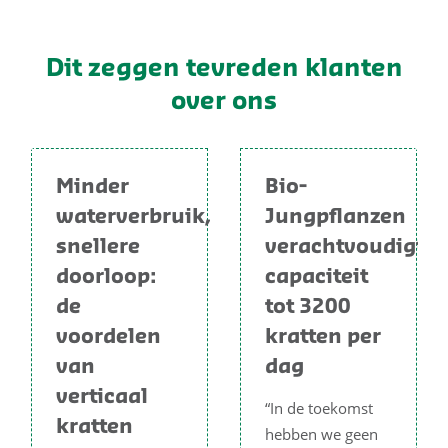
Dit zeggen tevreden klanten
over ons
Minder
Bio-
waterverbruik,
Jungpflanzen
snellere
verachtvoudigt
doorloop:
capaciteit
de
tot 3200
voordelen
kratten per
van
dag
verticaal
“In de toekomst
kratten
hebben we geen