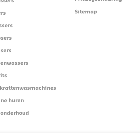
ssers
Sitemap
rs
sers
sers
ssers
xenwassers
its
 krattenwasmachines
ne huren
n onderhoud