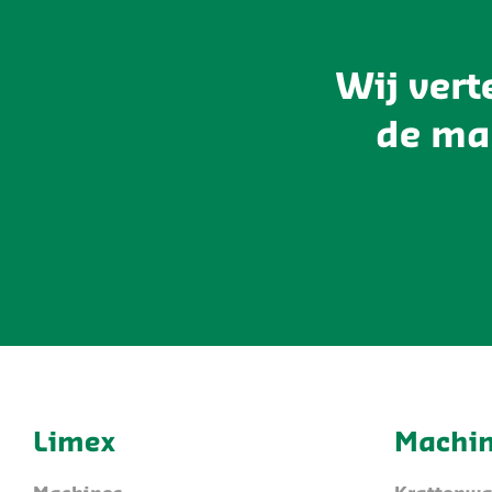
Wij vert
de ma
Limex
Machi