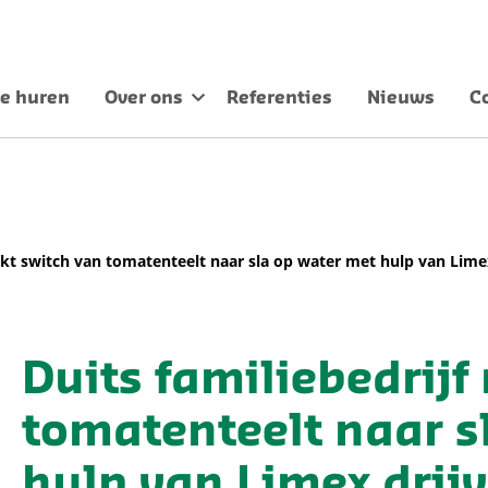
e huren
Over ons
Referenties
Nieuws
C
akt switch van tomatenteelt naar sla op water met hulp van Lim
Duits familiebedrij
tomatenteelt naar s
hulp van Limex dri