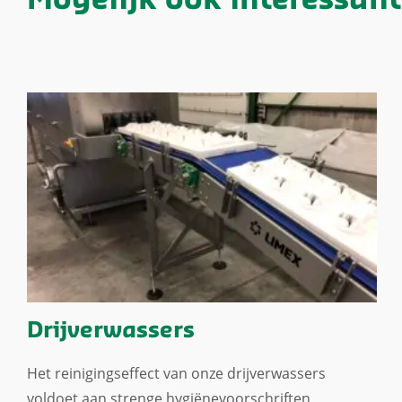
Mogelijk ook interessant
Drijverwassers
Het reinigingseffect van onze drijverwassers
voldoet aan strenge hygiënevoorschriften,