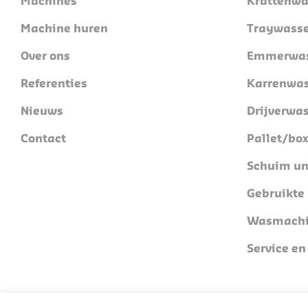
Machines
Krattenwa
Machine huren
Traywasse
Over ons
Emmerwas
Referenties
Karrenwas
Nieuws
Drijverwa
Contact
Pallet/bo
Schuim un
Gebruikte
Wasmachi
Service e