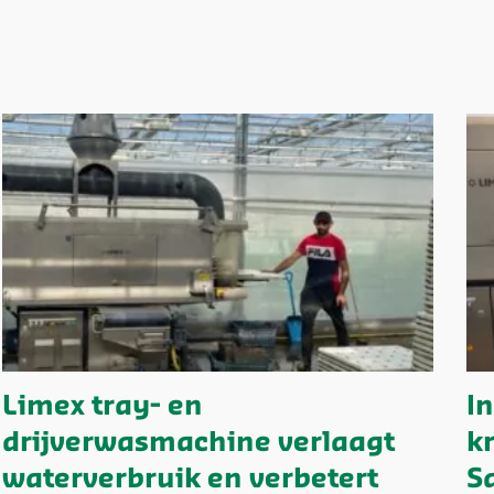
Limex tray- en
I
drijverwasmachine verlaagt
k
waterverbruik en verbetert
S