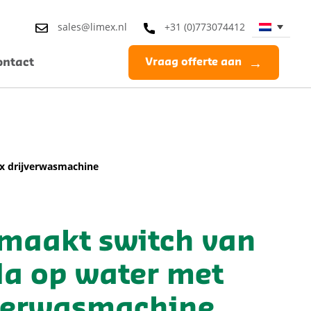
sales@limex.nl
+31 (0)773074412
ontact
Vraag offerte aan
ex drijverwasmachine
f maakt switch van
la op water met
jverwasmachine