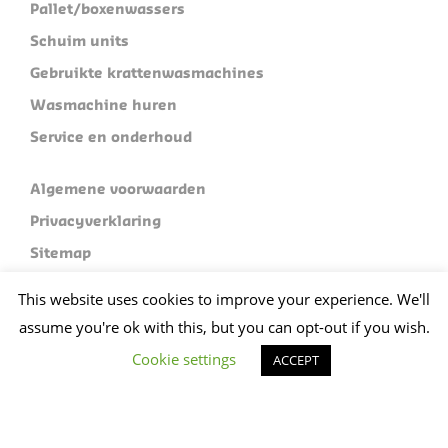
Pallet/boxenwassers
Schuim units
Gebruikte krattenwasmachines
Wasmachine huren
Service en onderhoud
Algemene voorwaarden
Privacyverklaring
Sitemap
This website uses cookies to improve your experience. We'll
Limex Machine Exploitatie B.V.
Industrieterrein 120
assume you're ok with this, but you can opt-out if you wish.
5981 NC Panningen
Cookie settings
ACCEPT
Plan je route
+31 (0)773074412
sales@limex.nl