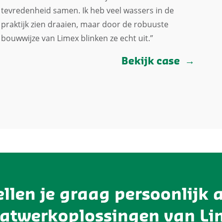
tevredenheid samen. Ik heb veel wassers in de
praktijk zien draaien, maar door de robuuste
bouwwijze van Limex blinken ze echt uit.”
Bekijk case
ellen je graag persoonlijk a
atwerkoplossingen van Lim