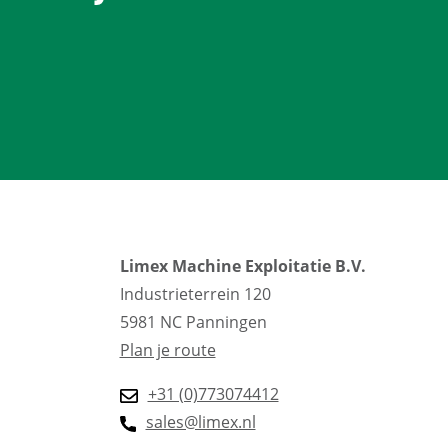
Limex Machine Exploitatie B.V.
Industrieterrein 120
5981 NC Panningen
Plan je route
+31 (0)773074412
sales@limex.nl