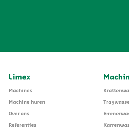
Limex
Machi
Machines
Krattenwa
Machine huren
Traywasse
Over ons
Emmerwas
Referenties
Karrenwas