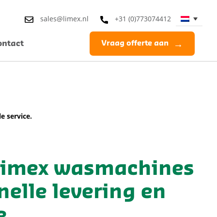
sales@limex.nl
+31 (0)773074412
ontact
Vraag offerte aan
e service.
Limex wasmachines
nelle levering en
e.