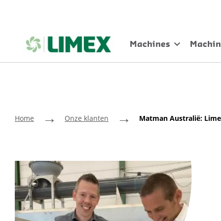
Machines
Machin
→
→
Home
Onze klanten
Matman Australië: Limex