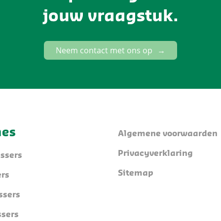
jouw vraagstuk.
Neem contact met ons op
nes
Algemene voorwaarden
Privacyverklaring
ssers
Sitemap
rs
sers
sers