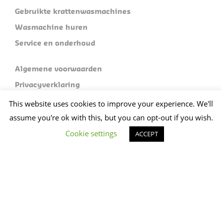
Gebruikte krattenwasmachines
Wasmachine huren
Service en onderhoud
Algemene voorwaarden
Privacyverklaring
Sitemap
This website uses cookies to improve your experience. We'll
assume you're ok with this, but you can opt-out if you wish.
Limex Machine Exploitatie B.V.
Cookie settings
ACCEPT
Industrieterrein 120
5981 NC Panningen
Plan je route
+31 (0)773074412
sales@limex.nl