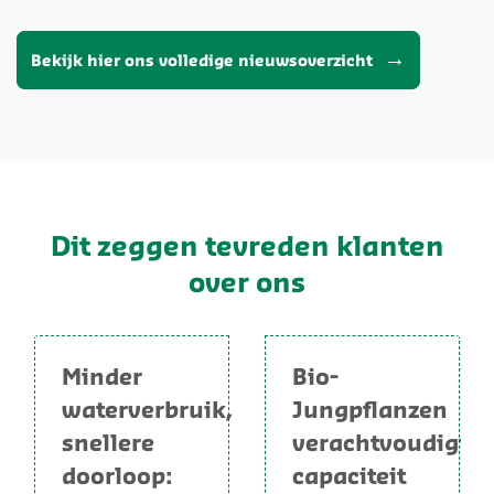
Bekijk hier ons volledige nieuwsoverzicht
Dit zeggen tevreden klanten
over ons
Minder
Bio-
waterverbruik,
Jungpflanzen
snellere
verachtvoudigt
doorloop:
capaciteit