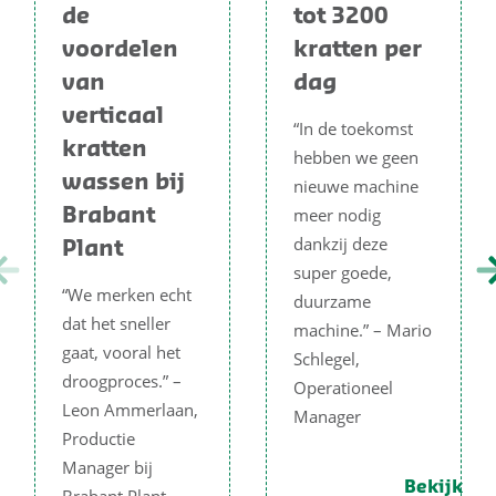
de
tot 3200
voordelen
kratten per
van
dag
verticaal
“In de toekomst
kratten
hebben we geen
wassen bij
nieuwe machine
meer nodig
Brabant
dankzij deze
Plant
super goede,
“We merken echt
duurzame
dat het sneller
machine.” – Mario
gaat, vooral het
Schlegel,
droogproces.” –
Operationeel
Leon Ammerlaan,
Manager
Productie
Manager bij
Bekijk
Brabant Plant