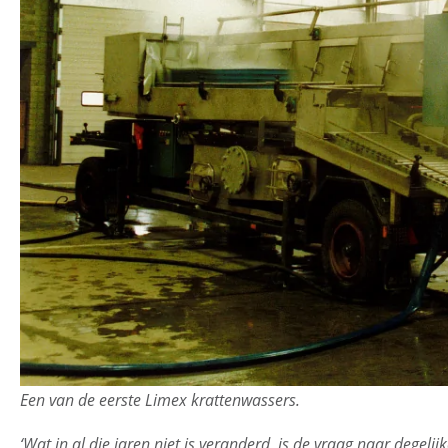
Een van de eerste Limex krattenwassers.
‘Wat in al die jaren niet is veranderd, is de vraag naar degel