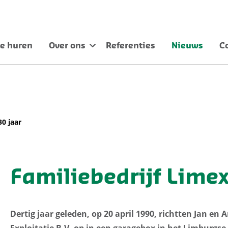
e huren
Over ons
Referenties
Nieuws
C
30 jaar
Familiebedrijf Limex
Dertig jaar geleden, op 20 april 1990, richtten Jan e
Exploitatie B.V. op in een garagebox in het Limburgs