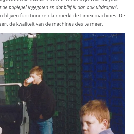
de paplepel ingegoten en dat blijf ik dan ook uitdragen’
,
nen blijven functioneren kenmerkt de Limex machines. De
rt de kwaliteit van de machines des te meer.