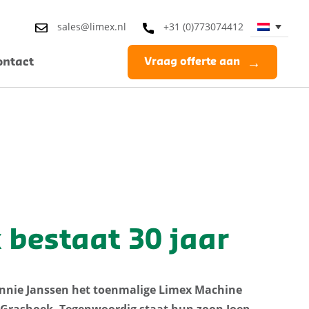
sales@limex.nl
+31 (0)773074412
ontact
Vraag offerte aan
 bestaat 30 jaar
n Annie Janssen het toenmalige Limex Machine
e Grashoek. Tegenwoordig staat hun zoon Joep