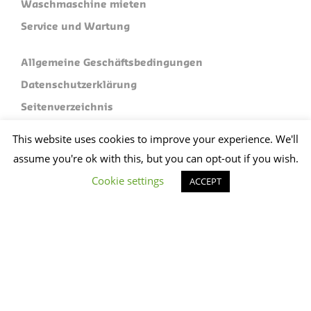
Waschmaschine mieten
Service und Wartung
Allgemeine Geschäftsbedingungen
Datenschutzerklärung
Seitenverzeichnis
This website uses cookies to improve your experience. We'll
Limex Machine Exploitatie B.V.
Industrieterrein 120
assume you're ok with this, but you can opt-out if you wish.
5981 NC Panningen
Cookie settings
ACCEPT
Plan je route
+31 (0)773074412
sales@limex.nl
Website ontwikkeld door wedentify