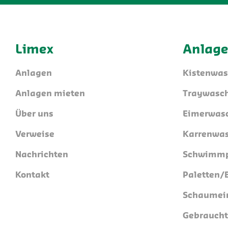
Limex
Anlag
Anlagen
Kistenwa
Anlagen mieten
Traywasc
Über uns
Eimerwas
Verweise
Karrenwa
Nachrichten
Schwimmp
Kontakt
Paletten
Schaumei
Gebrauch