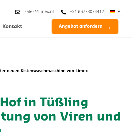
sales@limex.nl
+31 (0)773074412
Kontakt
Angebot anfordern
it der neuen Kistenwaschmaschine von Limex
Hof in Tüßling
eitung von Viren und
n