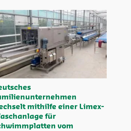
eutsches
amilienunternehmen
echselt mithilfe einer Limex-
aschanlage für
chwimmplatten vom