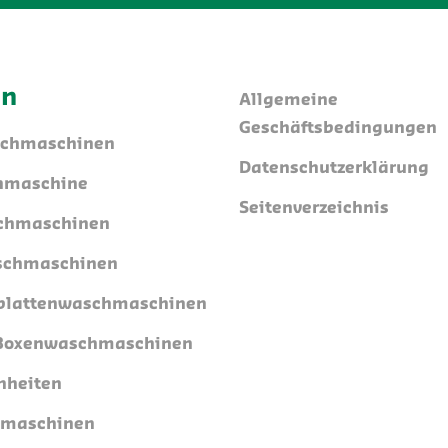
en
Allgemeine
Geschäftsbedingungen
schmaschinen
Datenschutzerklärung
hmaschine
Seitenverzeichnis
chmaschinen
schmaschinen
lattenwaschmaschinen
/Boxenwaschmaschinen
nheiten
tmaschinen