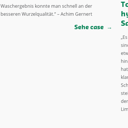
T
Waschergebnis konnte man schnell an der
besseren Wurzelqualität.“ – Achim Gernert
h
S
Sehe case
„Es
sin
etw
hin
hat
kla
Sch
ste
den
Lim