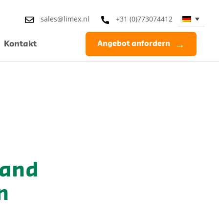
sales@limex.nl
+31 (0)773074412
Kontakt
Angebot anfordern
land
n