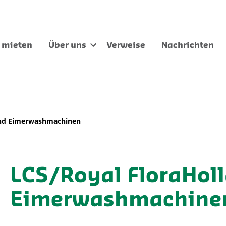
 mieten
Über uns
Verweise
Nachrichten
and Eimerwashmachinen
LCS/Royal FloraHol
Eimerwashmachine