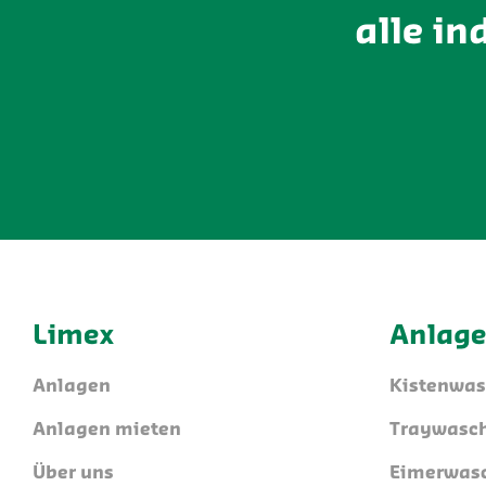
alle in
Limex
Anlag
Anlagen
Kistenwa
Anlagen mieten
Traywasc
Über uns
Eimerwas