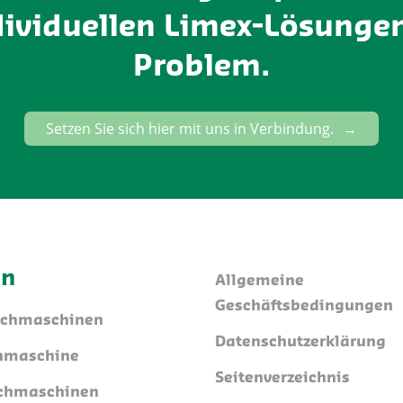
dividuellen Limex-Lösungen
Problem.
Setzen Sie sich hier mit uns in Verbindung.
en
Allgemeine
Geschäftsbedingungen
schmaschinen
Datenschutzerklärung
hmaschine
Seitenverzeichnis
chmaschinen