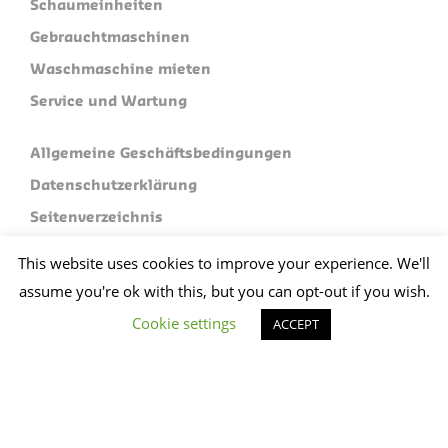
Schaumeinheiten
Gebrauchtmaschinen
Waschmaschine mieten
Service und Wartung
Allgemeine Geschäftsbedingungen
Datenschutzerklärung
Seitenverzeichnis
This website uses cookies to improve your experience. We'll
Limex Machine Exploitatie B.V.
Industrieterrein 120
assume you're ok with this, but you can opt-out if you wish.
5981 NC Panningen
Cookie settings
ACCEPT
Plan je route
+31 (0)773074412
sales@limex.nl