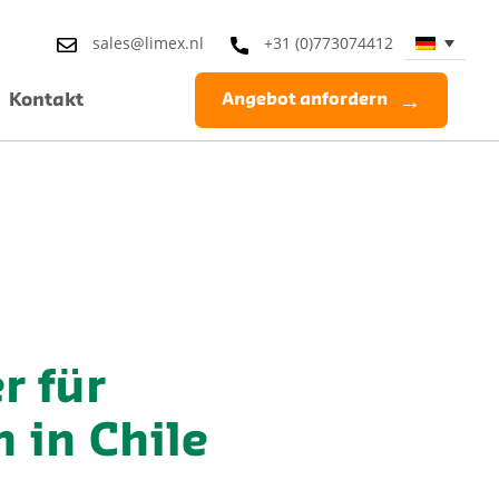
sales@limex.nl
+31 (0)773074412
Kontakt
Angebot anfordern
r für
 in Chile