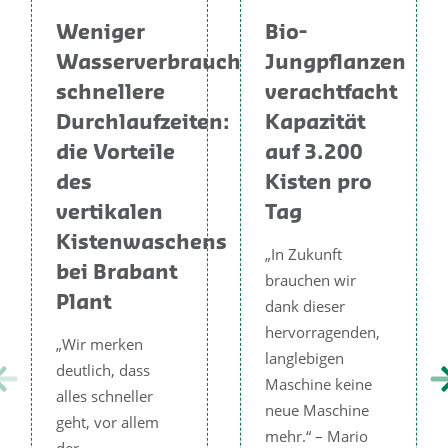
Weniger
Bio-
Wasserverbrauch,
Jungpflanzen
schnellere
verachtfacht
Durchlaufzeiten:
Kapazität
die Vorteile
auf 3.200
des
Kisten pro
vertikalen
Tag
Kistenwaschens
„In Zukunft
bei Brabant
brauchen wir
Plant
dank dieser
hervorragenden,
„Wir merken
langlebigen
deutlich, dass
Maschine keine
alles schneller
neue Maschine
geht, vor allem
mehr.“ – Mario