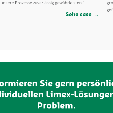
unsere Prozesse zuverlässig gewährleisten.“
gro
gef
Sehe case
formieren Sie gern persönli
dividuellen Limex-Lösungen
Problem.