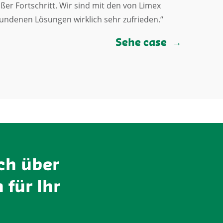
ßer Fortschritt. Wir sind mit den von Limex
undenen Lösungen wirklich sehr zufrieden.“
Sehe case
ch über
 für Ihr