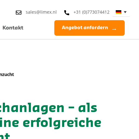
sales@limex.nl
+31 (0)773074412
Kontakt
Angebot anfordern
anzucht
hanlagen – als
ine erfolgreiche
ht