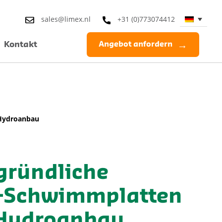
sales@limex.nl
+31 (0)773074412
Kontakt
Angebot anfordern
 Hydroanbau
 gründliche
-Schwimmplatten
 Hydroanbau