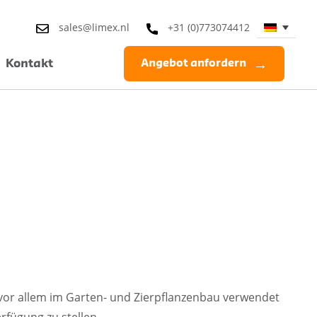
sales@limex.nl
+31 (0)773074412
Kontakt
Angebot anfordern
 vor allem im Garten- und Zierpflanzenbau verwendet
fügung zu stellen.