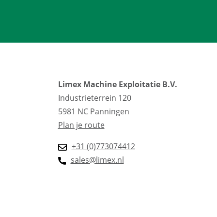
Limex Machine Exploitatie B.V.
Industrieterrein 120
5981 NC Panningen
Plan je route
+31 (0)773074412
sales@limex.nl