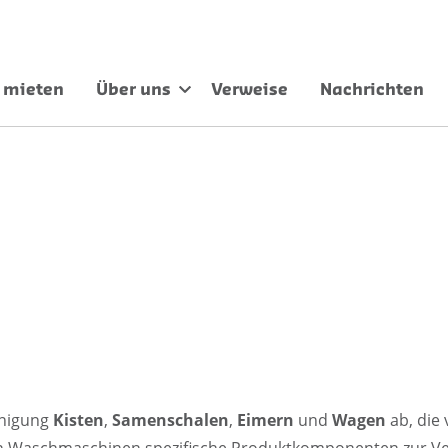
 mieten
Über uns
Verweise
Nachrichten
inigung
Kisten
,
Samenschalen
,
Eimern
und
Wagen
ab, die
en Waschmaschinen spezifische Produktkomponenten zur Ver