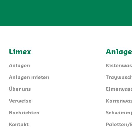
Limex
Anlag
Anlagen
Kistenwa
Anlagen mieten
Traywasc
Über uns
Eimerwas
Verweise
Karrenwa
Nachrichten
Schwimmp
Kontakt
Paletten