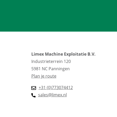
Limex Machine Exploitatie B.V.
Industrieterrein 120
5981 NC Panningen
Plan je route
+31 (0)773074412
sales@limex.nl