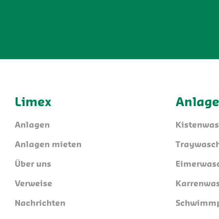
Limex
Anlag
Anlagen
Kistenwa
Anlagen mieten
Traywasc
Über uns
Eimerwas
Verweise
Karrenwa
Nachrichten
Schwimmp