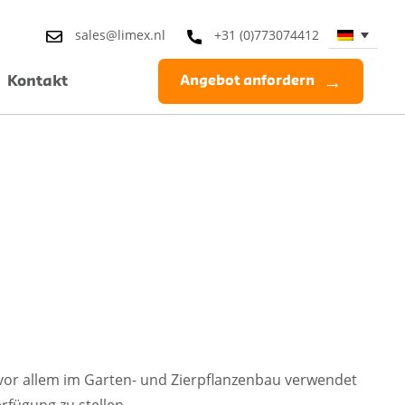
sales@limex.nl
+31 (0)773074412
Kontakt
Angebot anfordern
 vor allem im Garten- und Zierpflanzenbau verwendet
fügung zu stellen.