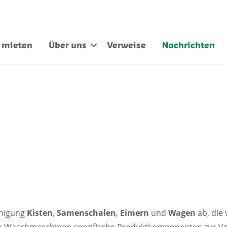
 mieten
Über uns
Verweise
Nachrichten
inigung
Kisten
,
Samenschalen
,
Eimern
und
Wagen
ab, die
en Waschmaschinen spezifische Produktkomponenten zur Ver