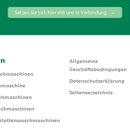
Setzen Sie sich hier mit uns in Verbindung.
en
Allgemeine
Geschäftsbedingungen
schmaschinen
Datenschutzerklärung
hmaschine
Seitenverzeichnis
chmaschinen
schmaschinen
lattenwaschmaschinen